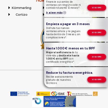
Nuestras marcas
Financie su cambio de
ventanas sin ningún coste ni
Kömmerling
Schüco
Technal
comisión durante 12 meses*.
LO QUIERO
Ir a leer más
Cortizo
Guardian Glass
Ver todas
Empieza a pagar en 3 meses
Disfruta tus nuevas
ventanas ahora y no pagues
LO QUIERO
hasta dentro de 3 meses, sin
complicaciones*.
Hasta 1.000 € menos en tu IRPF
Mejora la eficiencia
de tu
vivienda y
dedúcete hasta
LO QUIERO
1.000 € en tu IRPF
con
certificado energético*.
Reduce tu factura energética.
Recibe asesoramiento
gratuito de nuestros
LO QUIERO
técnicos.