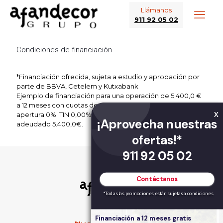
Llámanos
911 92 05 02
Condiciones de financiación
*Financiación ofrecida, sujeta a estudio y aprobación por
parte de BBVA, Cetelem y Kutxabank
Ejemplo de financiación para una operación de 5.400,0 €
a 12 meses con cuotas de 450,0 € cada una. Comisión de
apertura 0%. TIN 0,00%, TAE 0,00%. Importe total
X
¡Aprovecha nuestras
adeudado 5.400,0€.
ofertas!*
911 92 05 02
Contáctanos
*Todas las promociones están sujetas a condiciones
Financiación a 12 meses gratis