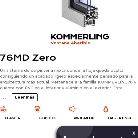
KOMMERLING
Ventana Abatible
76MD Zero
Un sistema de carpintería mixta donde la hoja queda oculta
consiguiendo un acabado ligero especialmente pensado para la
arquitectura más actual. Pertenece a la familia KÖMMERLING76 y
cuenta con PVC en el interior y aluminio en el exterior. Esta
solución permite acristalamientos de hasta 56 mm. y es la
. . .
Leer más
solución óptima para el arquitecto
CLASE 4
CLASE C5
Rw =
48 DB
HASTA E350
X
Quiero recibir más