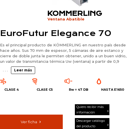
KOMMERLING
Ventana Abatible
EuroFutur Elegance 70
Es el principal producto de KÖMMERLING en nuestro país desde
hace años. Sus 70 mm de espesor, 5 cámaras de aire estanco y
cierre de doble junta le permiten obtener, unido a un buen vidrio,
un valor de transmitancia térmica Uw (ventana) a partir de 0,9
W/m2K. Además, cuenta con el Certificado de Calidad de AENOR,
. . .
Leer más
ISO 9001.
EuroFutur Elegance cuenta con un elegante diseño de suaves
formas redondeadas y permite crear todo tipo de cerramientos
CLASE 4
CLASE C5
Rw =
47 DB
HASTA E1650
(ya sean practicables o deslizantes) en cualquier color.
Quiero recibir más
información
Descargar catálogo
Ver ficha
del producto