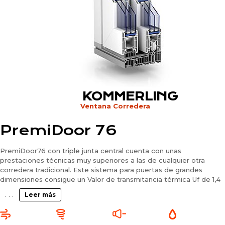
KOMMERLING
Ventana Corredera
PremiDoor 76
PremiDoor76 con triple junta central cuenta con unas
prestaciones técnicas muy superiores a las de cualquier otra
corredera tradicional. Este sistema para puertas de grandes
dimensiones consigue un Valor de transmitancia térmica Uf de 1,4
W/m2K que puede alcanzar valores desde UW= 0,73 W/m2K. Y
. . .
Leer más
todo esto manteniendo su refuerzo de acero zincado que le
permite realizar cerramientos de grandes dimensiones con la
máxima resistencia y estabilidad.