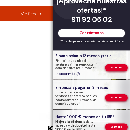
¡Aprovecha nuestras
información
ofertas!*
Descargar catálogo
Ver ficha
911 92 05 02
del producto
Contáctanos
*Todas las promociones están sujetas a condiciones
Financiación a 12 meses gratis
Financie su cambio de
ventanas sin ningún coste ni
comisión durante 12 meses*.
LO QUIERO
Ir a leer más
Empieza a pagar en 3 meses
Disfruta tus nuevas
ventanas ahora y no pagues
LO QUIERO
hasta dentro de 3 meses, sin
complicaciones*.
Hasta 1.000 € menos en tu IRPF
Mejora la eficiencia
de tu
vivienda y
dedúcete hasta
KOMMERLING
LO QUIERO
1.000 € en tu IRPF
con