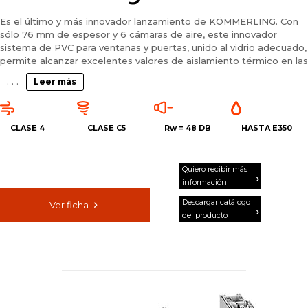
Es el último y más innovador lanzamiento de KÖMMERLING. Con
sólo 76 mm de espesor y 6 cámaras de aire, este innovador
sistema de PVC para ventanas y puertas, unido al vidrio adecuado,
permite alcanzar excelentes valores de aislamiento térmico en las
ventanas, llegando hasta Uw (ventana) desde 0,79 W/m2K con un
. . .
Leer más
Uf desde 1,00 W/m2K.
Este producto va un paso más allá que los demás, ofreciendo
soluciones específicas para las obras más exigentes o con unas
CLASE 4
CLASE C5
Rw =
48 DB
HASTA E350
necesidades de aislamiento muy especiales. Supone el equilibrio
perfecto entre eficiencia energética y estilizado diseño,
manteniendo un diseño visual muy ligero.
Quiero recibir más
información
Todo ello lo hace la solución idónea para dar respuesta a
proyectos de alta eficiencia energética como Passivhaus.
Descargar catálogo
Ver ficha
del producto