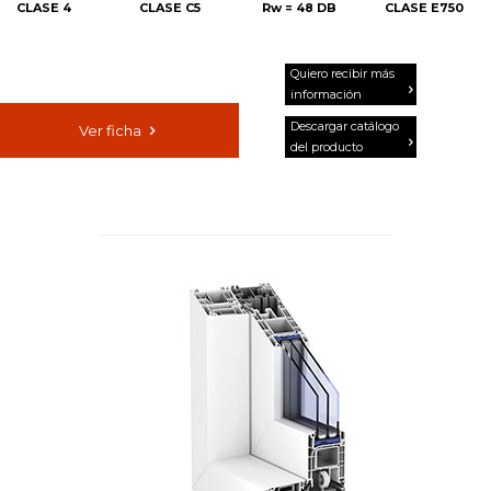
CLASE 4
CLASE C5
Rw =
48 DB
CLASE E750
Quiero recibir más
información
Descargar catálogo
Ver ficha
del producto