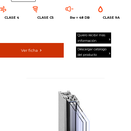
tres modalidades diferentes: Opción enrasada, opción
retranqueada y opción todo vidrio.
Como todos los sistemas de la familia KÖMMERLING76, además
CLASE 4
CLASE C5
Rw =
48 DB
CLASE 9A
de por su aislamiento térmico, consigue un Valor Uf de
transmitancia térmica desde 1,20 W/m2K pudiendo alcanzar
valores UW desde 0,87 W/m2K; también presenta destacables
Quiero recibir más
valores en el resto de prestaciones técnicas.
información
Descargar catálogo
Ver ficha
del producto