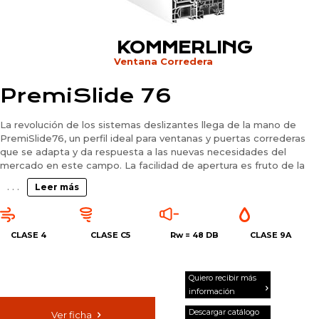
KOMMERLING
Ventana Corredera
PremiSlide 76
La revolución de los sistemas deslizantes llega de la mano de
PremiSlide76, un perfil ideal para ventanas y puertas correderas
que se adapta y da respuesta a las nuevas necesidades del
mercado en este campo. La facilidad de apertura es fruto de la
combinación de corredera y paralela, dando como resultado un
. . .
Leer más
deslizamiento de alta calidad con unas elevadas prestaciones de
estanqueidad al agua y bajas infiltraciones de aire.
Alcanza notables valores en aislamiento térmico con un Uf de 1,4
CLASE 4
CLASE C5
Rw =
48 DB
CLASE 9A
W/m2K y Uw desde 0,70 W/m2K. Además, este sistema admite
vidrios de hasta 50 mm de espesor y ofrece una mayor
estabilidad y firmeza gracias a un carril de aluminio de grandes
Quiero recibir más
dimensiones diseñado para soportar el peso de las hojas móviles.
información
Descargar catálogo
Ver ficha