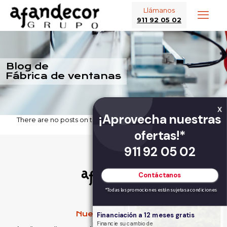
Llámanos
911 92 05 02
Blog de
Fábrica de ventanas
X
¡Aprovecha nuestras
There are no posts on the list.
ofertas!*
911 92 05 02
Contáctanos
*Todas las promociones están sujetas a condiciones
Nuestras marcas
Financiación a 12 meses gratis
Financie su cambio de