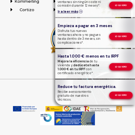
Kömmerling
Schüco
Technal
ventanas sin ningún coste ni
comisión durante 12 meses*.
LO QUIERO
Cortizo
Guardian Glass
Ver todas
Ir a leer más
Empieza a pagar en 3 meses
Disfruta tus nuevas
ventanas ahora y no pagues
LO QUIERO
hasta dentro de 3 meses, sin
complicaciones*.
Hasta 1.000 € menos en tu IRPF
Mejora la eficiencia
de tu
vivienda y
dedúcete hasta
LO QUIERO
1.000 € en tu IRPF
con
certificado energético*.
Reduce tu factura energética.
Recibe asesoramiento
gratuito de nuestros
LO QUIERO
técnicos.