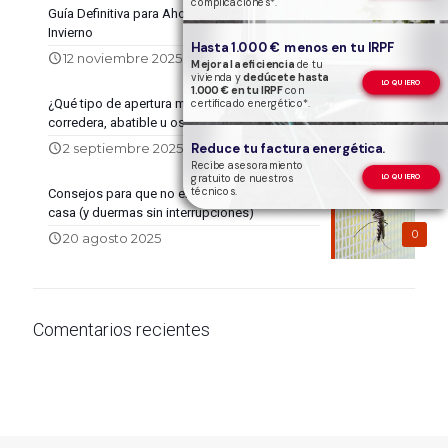
complicaciones*.
Guía Definitiva para Ahorrar Energía este
Invierno
Hasta 1.000 € menos en tu IRPF
0
12 noviembre 2025
Mejora la eficiencia
de tu
vivienda y
dedúcete hasta
LO QUIERO
1.000 € en tu IRPF
con
¿Qué tipo de apertura me conviene más:
certificado energético*.
corredera, abatible u oscilobatiente?
0
2 septiembre 2025
Reduce tu factura energética.
Recibe asesoramiento
gratuito de nuestros
LO QUIERO
técnicos.
Consejos para que no entren los mosquitos en
casa (y duermas sin interrupciones)
0
20 agosto 2025
Comentarios recientes