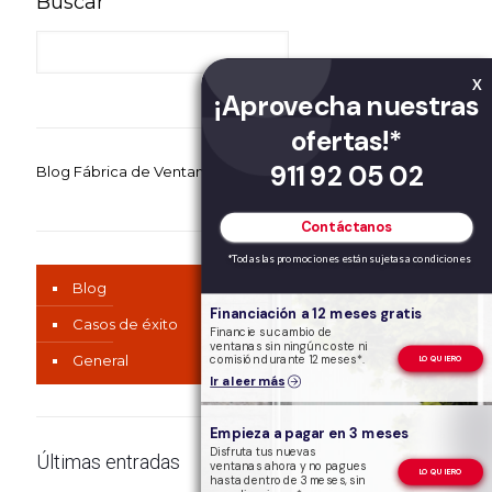
Buscar
X
¡Aprovecha nuestras
ofertas!*
911 92 05 02
Blog Fábrica de Ventanas
Contáctanos
*Todas las promociones están sujetas a condiciones
Blog
Financiación a 12 meses gratis
Casos de éxito
Financie su cambio de
ventanas sin ningún coste ni
General
comisión durante 12 meses*.
LO QUIERO
Ir a leer más
Empieza a pagar en 3 meses
Disfruta tus nuevas
Últimas entradas
ventanas ahora y no pagues
LO QUIERO
hasta dentro de 3 meses, sin