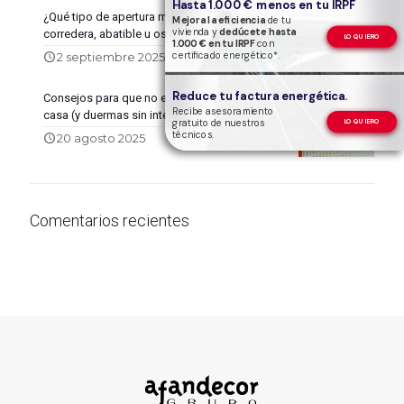
Hasta 1.000 € menos en tu IRPF
¿Qué tipo de apertura me conviene más:
Mejora la eficiencia
de tu
vivienda y
dedúcete hasta
corredera, abatible u oscilobatiente?
LO QUIERO
1.000 € en tu IRPF
con
0
certificado energético*.
2 septiembre 2025
Reduce tu factura energética.
Consejos para que no entren los mosquitos en
Recibe asesoramiento
casa (y duermas sin interrupciones)
gratuito de nuestros
LO QUIERO
técnicos.
0
20 agosto 2025
Comentarios recientes