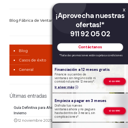
X
¡Aprovecha nuestras
Blog Fábrica de Ventanas
ofertas!*
911 92 05 02
Contáctanos
Blog
*Todas las promociones están sujetas a condiciones
Casos de éxito
Financiación a 12 meses gratis
General
Financie su cambio de
ventanas sin ningún coste ni
comisión durante 12 meses*.
LO QUIERO
Ir a leer más
Últimas entradas
Empieza a pagar en 3 meses
Disfruta tus nuevas
Guía Definitiva para Ahorrar Energía este
ventanas ahora y no pagues
LO QUIERO
Invierno
hasta dentro de 3 meses, sin
complicaciones*.
0
12 noviembre 2025